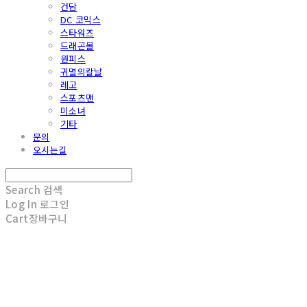
건담
DC 코믹스
스타워즈
드래곤볼
원피스
귀멸의칼날
레고
스포츠맨
미소녀
기타
문의
오시는길
Search
검색
Log In
로그인
Cart
장바구니