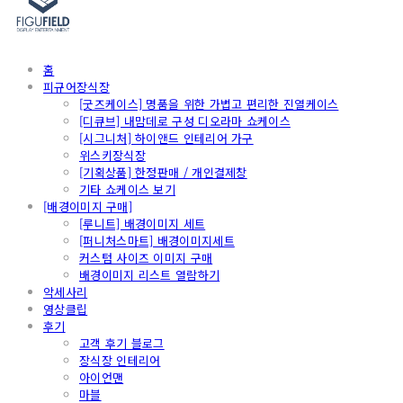
홈
피규어장식장
[굿즈케이스] 명품을 위한 가볍고 편리한 진열케이스
[디큐브] 내맘데로 구성 디오라마 쇼케이스
[시그니처] 하이앤드 인테리어 가구
위스키장식장
[기획상품] 한정판매 / 개인결제창
기타 쇼케이스 보기
[배경이미지 구매]
[루니트] 배경이미지 세트
[퍼니처스마트] 배경이미지세트
커스텀 사이즈 이미지 구매
배경이미지 리스트 열람하기
악세사리
영상클립
후기
고객 후기 블로그
장식장 인테리어
아이언맨
마블