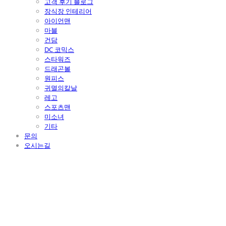
고객 후기 블로그
장식장 인테리어
아이언맨
마블
건담
DC 코믹스
스타워즈
드래곤볼
원피스
귀멸의칼날
레고
스포츠맨
미소녀
기타
문의
오시는길