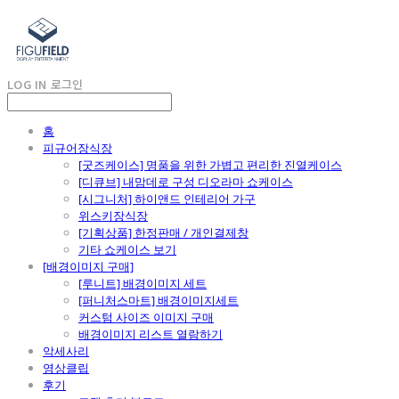
LOG IN
로그인
홈
피규어장식장
[굿즈케이스] 명품을 위한 가볍고 편리한 진열케이스
[디큐브] 내맘데로 구성 디오라마 쇼케이스
[시그니처] 하이앤드 인테리어 가구
위스키장식장
[기획상품] 한정판매 / 개인결제창
기타 쇼케이스 보기
[배경이미지 구매]
[루니트] 배경이미지 세트
[퍼니처스마트] 배경이미지세트
커스텀 사이즈 이미지 구매
배경이미지 리스트 열람하기
악세사리
영상클립
후기