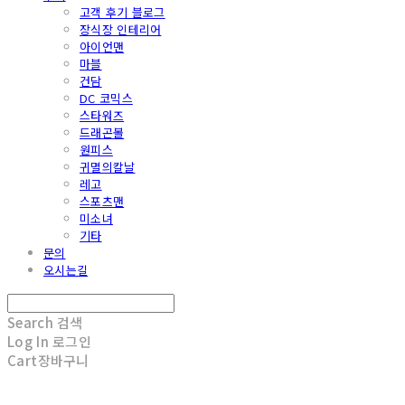
고객 후기 블로그
장식장 인테리어
아이언맨
마블
건담
DC 코믹스
스타워즈
드래곤볼
원피스
귀멸의칼날
레고
스포츠맨
미소녀
기타
문의
오시는길
Search
검색
Log In
로그인
Cart
장바구니