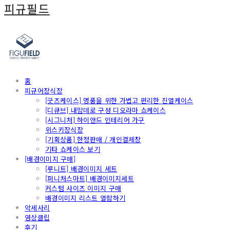
피규필드
홈
피규어장식장
[굿즈케이스] 명품을 위한 가볍고 편리한 진열케이스
[디큐브] 내맘데로 구성 디오라마 쇼케이스
[시그니처] 하이앤드 인테리어 가구
위스키장식장
[기획상품] 한정판매 / 개인결제창
기타 쇼케이스 보기
[배경이미지 구매]
[루니트] 배경이미지 세트
[퍼니처스마트] 배경이미지세트
커스텀 사이즈 이미지 구매
배경이미지 리스트 열람하기
악세사리
영상클립
후기