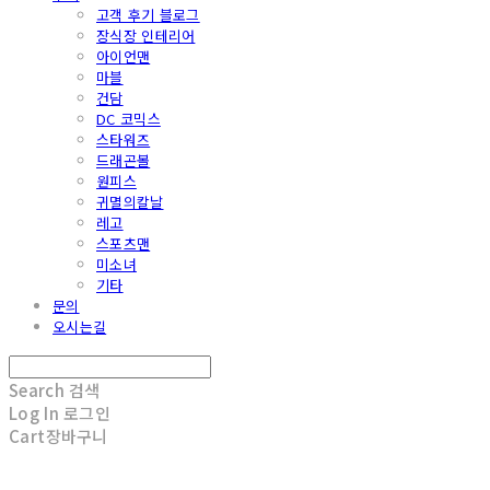
고객 후기 블로그
장식장 인테리어
아이언맨
마블
건담
DC 코믹스
스타워즈
드래곤볼
원피스
귀멸의칼날
레고
스포츠맨
미소녀
기타
문의
오시는길
Search
검색
Log In
로그인
Cart
장바구니