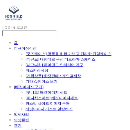
LOG IN
로그인
홈
피규어장식장
[굿즈케이스] 명품을 위한 가볍고 편리한 진열케이스
[디큐브] 내맘데로 구성 디오라마 쇼케이스
[시그니처] 하이앤드 인테리어 가구
위스키장식장
[기획상품] 한정판매 / 개인결제창
기타 쇼케이스 보기
[배경이미지 구매]
[루니트] 배경이미지 세트
[퍼니처스마트] 배경이미지세트
커스텀 사이즈 이미지 구매
배경이미지 리스트 열람하기
악세사리
영상클립
후기