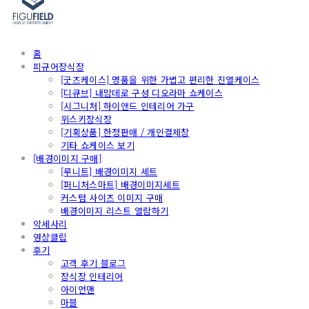
홈
피규어장식장
[굿즈케이스] 명품을 위한 가볍고 편리한 진열케이스
[디큐브] 내맘데로 구성 디오라마 쇼케이스
[시그니처] 하이앤드 인테리어 가구
위스키장식장
[기획상품] 한정판매 / 개인결제창
기타 쇼케이스 보기
[배경이미지 구매]
[루니트] 배경이미지 세트
[퍼니처스마트] 배경이미지세트
커스텀 사이즈 이미지 구매
배경이미지 리스트 열람하기
악세사리
영상클립
후기
고객 후기 블로그
장식장 인테리어
아이언맨
마블