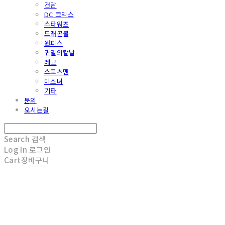
건담
DC 코믹스
스타워즈
드래곤볼
원피스
귀멸의칼날
레고
스포츠맨
미소녀
기타
문의
오시는길
Search
검색
Log In
로그인
Cart
장바구니