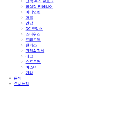
고객 후기 블로그
장식장 인테리어
아이언맨
마블
건담
DC 코믹스
스타워즈
드래곤볼
원피스
귀멸의칼날
레고
스포츠맨
미소녀
기타
문의
오시는길