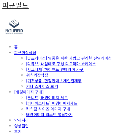
피규필드
홈
피규어장식장
[굿즈케이스] 명품을 위한 가볍고 편리한 진열케이스
[디큐브] 내맘데로 구성 디오라마 쇼케이스
[시그니처] 하이앤드 인테리어 가구
위스키장식장
[기획상품] 한정판매 / 개인결제창
기타 쇼케이스 보기
[배경이미지 구매]
[루니트] 배경이미지 세트
[퍼니처스마트] 배경이미지세트
커스텀 사이즈 이미지 구매
배경이미지 리스트 열람하기
악세사리
영상클립
후기