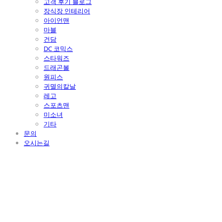
고객 후기 블로그
장식장 인테리어
아이언맨
마블
건담
DC 코믹스
스타워즈
드래곤볼
원피스
귀멸의칼날
레고
스포츠맨
미소녀
기타
문의
오시는길