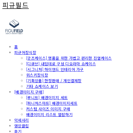
피규필드
홈
피규어장식장
[굿즈케이스] 명품을 위한 가볍고 편리한 진열케이스
[디큐브] 내맘데로 구성 디오라마 쇼케이스
[시그니처] 하이앤드 인테리어 가구
위스키장식장
[기획상품] 한정판매 / 개인결제창
기타 쇼케이스 보기
[배경이미지 구매]
[루니트] 배경이미지 세트
[퍼니처스마트] 배경이미지세트
커스텀 사이즈 이미지 구매
배경이미지 리스트 열람하기
악세사리
영상클립
후기