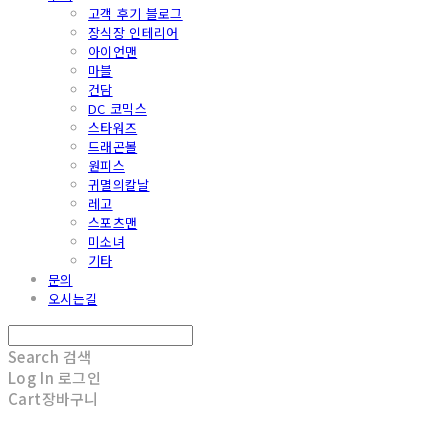
고객 후기 블로그
장식장 인테리어
아이언맨
마블
건담
DC 코믹스
스타워즈
드래곤볼
원피스
귀멸의칼날
레고
스포츠맨
미소녀
기타
문의
오시는길
Search
검색
Log In
로그인
Cart
장바구니