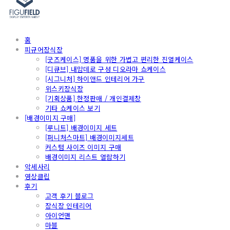
홈
피규어장식장
[굿즈케이스] 명품을 위한 가볍고 편리한 진열케이스
[디큐브] 내맘데로 구성 디오라마 쇼케이스
[시그니처] 하이앤드 인테리어 가구
위스키장식장
[기획상품] 한정판매 / 개인결제창
기타 쇼케이스 보기
[배경이미지 구매]
[루니트] 배경이미지 세트
[퍼니처스마트] 배경이미지세트
커스텀 사이즈 이미지 구매
배경이미지 리스트 열람하기
악세사리
영상클립
후기
고객 후기 블로그
장식장 인테리어
아이언맨
마블