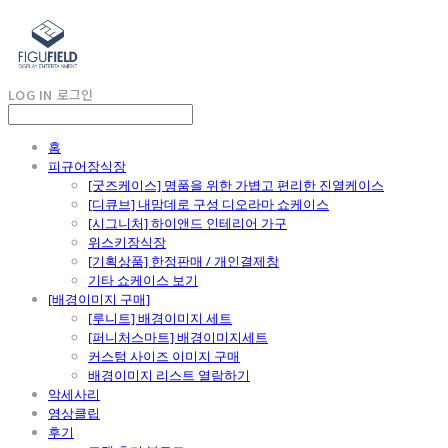
LOG IN
로그인
홈
피규어장식장
[굿즈케이스] 명품을 위한 가볍고 편리한 진열케이스
[디큐브] 내맘데로 구성 디오라마 쇼케이스
[시그니처] 하이앤드 인테리어 가구
위스키장식장
[기획상품] 한정판매 / 개인결제창
기타 쇼케이스 보기
[배경이미지 구매]
[루니트] 배경이미지 세트
[퍼니처스마트] 배경이미지세트
커스텀 사이즈 이미지 구매
배경이미지 리스트 열람하기
악세사리
영상클립
후기