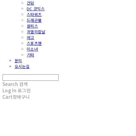
건담
DC 코믹스
스타워즈
드래곤볼
원피스
귀멸의칼날
레고
스포츠맨
미소녀
기타
문의
오시는길
Search
검색
Log In
로그인
Cart
장바구니