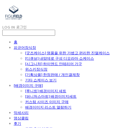
LOG IN
로그인
홈
피규어장식장
[굿즈케이스] 명품을 위한 가볍고 편리한 진열케이스
[디큐브] 내맘데로 구성 디오라마 쇼케이스
[시그니처] 하이앤드 인테리어 가구
위스키장식장
[기획상품] 한정판매 / 개인결제창
기타 쇼케이스 보기
[배경이미지 구매]
[루니트] 배경이미지 세트
[퍼니처스마트] 배경이미지세트
커스텀 사이즈 이미지 구매
배경이미지 리스트 열람하기
악세사리
영상클립
후기