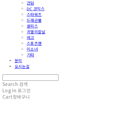
건담
DC 코믹스
스타워즈
드래곤볼
원피스
귀멸의칼날
레고
스포츠맨
미소녀
기타
문의
오시는길
Search
검색
Log In
로그인
Cart
장바구니