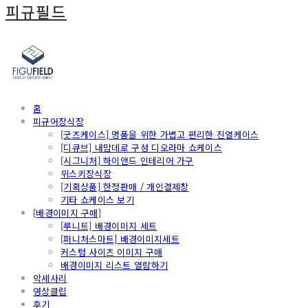
피규필드
홈
피규어장식장
[굿즈케이스] 명품을 위한 가볍고 편리한 진열케이스
[디큐브] 내맘데로 구성 디오라마 쇼케이스
[시그니처] 하이앤드 인테리어 가구
위스키장식장
[기획상품] 한정판매 / 개인결제창
기타 쇼케이스 보기
[배경이미지 구매]
[루니트] 배경이미지 세트
[퍼니처스마트] 배경이미지세트
커스텀 사이즈 이미지 구매
배경이미지 리스트 열람하기
악세사리
영상클립
후기