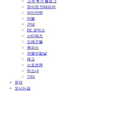
고객 후기 블로그
장식장 인테리어
아이언맨
마블
건담
DC 코믹스
스타워즈
드래곤볼
원피스
귀멸의칼날
레고
스포츠맨
미소녀
기타
문의
오시는길