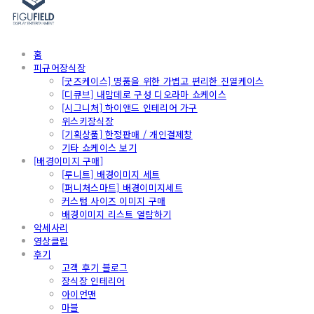
홈
피규어장식장
[굿즈케이스] 명품을 위한 가볍고 편리한 진열케이스
[디큐브] 내맘데로 구성 디오라마 쇼케이스
[시그니처] 하이앤드 인테리어 가구
위스키장식장
[기획상품] 한정판매 / 개인결제창
기타 쇼케이스 보기
[배경이미지 구매]
[루니트] 배경이미지 세트
[퍼니처스마트] 배경이미지세트
커스텀 사이즈 이미지 구매
배경이미지 리스트 열람하기
악세사리
영상클립
후기
고객 후기 블로그
장식장 인테리어
아이언맨
마블