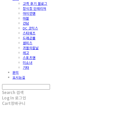
고객 후기 블로그
장식장 인테리어
아이언맨
마블
건담
DC 코믹스
스타워즈
드래곤볼
원피스
귀멸의칼날
레고
스포츠맨
미소녀
기타
문의
오시는길
Search
검색
Log In
로그인
Cart
장바구니