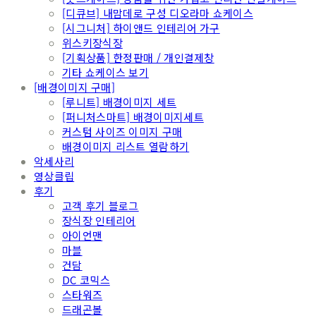
[디큐브] 내맘데로 구성 디오라마 쇼케이스
[시그니처] 하이앤드 인테리어 가구
위스키장식장
[기획상품] 한정판매 / 개인결제창
기타 쇼케이스 보기
[배경이미지 구매]
[루니트] 배경이미지 세트
[퍼니처스마트] 배경이미지세트
커스텀 사이즈 이미지 구매
배경이미지 리스트 열람하기
악세사리
영상클립
후기
고객 후기 블로그
장식장 인테리어
아이언맨
마블
건담
DC 코믹스
스타워즈
드래곤볼