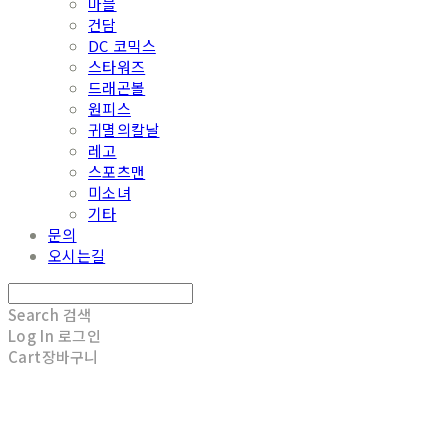
마블
건담
DC 코믹스
스타워즈
드래곤볼
원피스
귀멸의칼날
레고
스포츠맨
미소녀
기타
문의
오시는길
Search
검색
Log In
로그인
Cart
장바구니