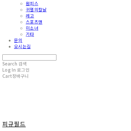
원피스
귀멸의칼날
레고
스포츠맨
미소녀
기타
문의
오시는길
Search
검색
Log In
로그인
Cart
장바구니
피규필드