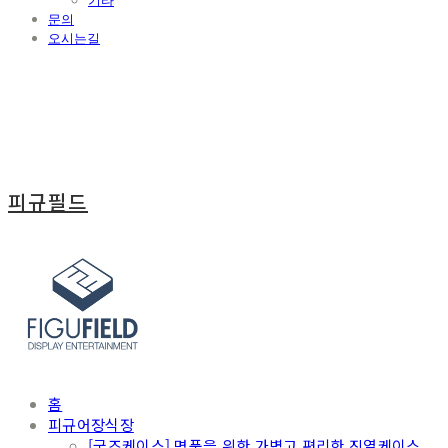
기타
문의
오시는길
피규필드
홈
피규어장식장
[굿즈케이스] 명품을 위한 가볍고 편리한 진열케이스