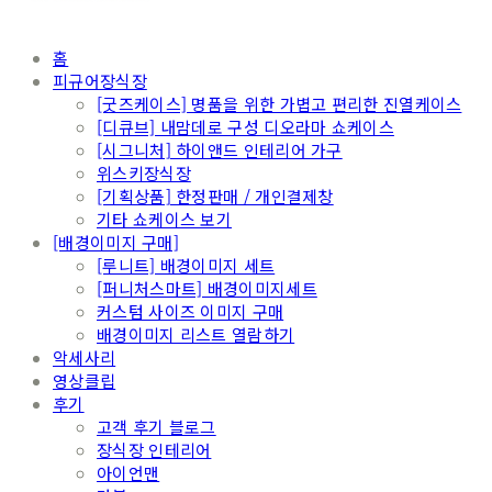
홈
피규어장식장
[굿즈케이스] 명품을 위한 가볍고 편리한 진열케이스
[디큐브] 내맘데로 구성 디오라마 쇼케이스
[시그니처] 하이앤드 인테리어 가구
위스키장식장
[기획상품] 한정판매 / 개인결제창
기타 쇼케이스 보기
[배경이미지 구매]
[루니트] 배경이미지 세트
[퍼니처스마트] 배경이미지세트
커스텀 사이즈 이미지 구매
배경이미지 리스트 열람하기
악세사리
영상클립
후기
고객 후기 블로그
장식장 인테리어
아이언맨