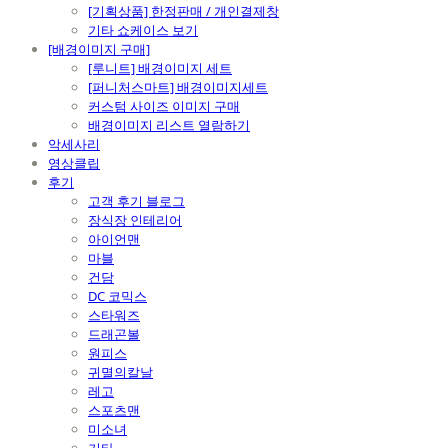
[기획상품] 한정판매 / 개인결제창
기타 쇼케이스 보기
[배경이미지 구매]
[루니트] 배경이미지 세트
[퍼니처스마트] 배경이미지세트
커스텀 사이즈 이미지 구매
배경이미지 리스트 열람하기
악세사리
영상클립
후기
고객 후기 블로그
장식장 인테리어
아이언맨
마블
건담
DC 코믹스
스타워즈
드래곤볼
원피스
귀멸의칼날
레고
스포츠맨
미소녀