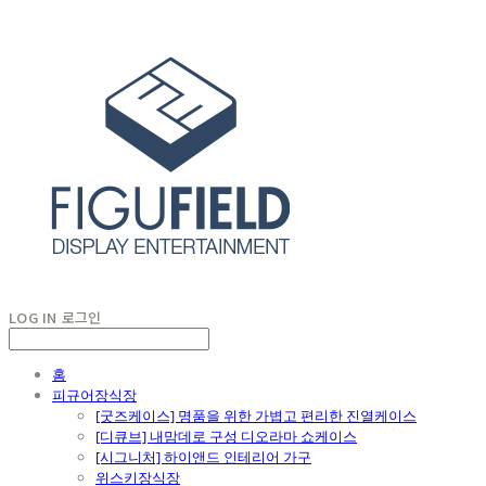
LOG IN
로그인
홈
피규어장식장
[굿즈케이스] 명품을 위한 가볍고 편리한 진열케이스
[디큐브] 내맘데로 구성 디오라마 쇼케이스
[시그니처] 하이앤드 인테리어 가구
위스키장식장