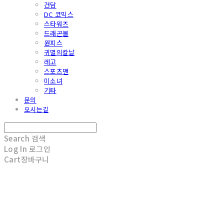
건담
DC 코믹스
스타워즈
드래곤볼
원피스
귀멸의칼날
레고
스포츠맨
미소녀
기타
문의
오시는길
Search
검색
Log In
로그인
Cart
장바구니