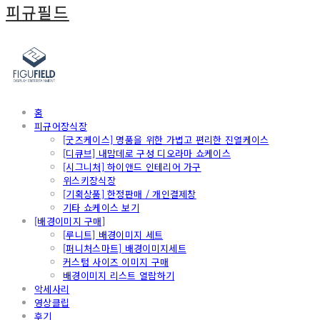
피규필드
홈
피규어장식장
[굿즈케이스] 명품을 위한 가볍고 편리한 진열케이스
[디큐브] 내맘데로 구성 디오라마 쇼케이스
[시그니처] 하이앤드 인테리어 가구
위스키장식장
[기획상품] 한정판매 / 개인결제창
기타 쇼케이스 보기
[배경이미지 구매]
[루니트] 배경이미지 세트
[퍼니처스마트] 배경이미지세트
커스텀 사이즈 이미지 구매
배경이미지 리스트 열람하기
악세사리
영상클립
후기