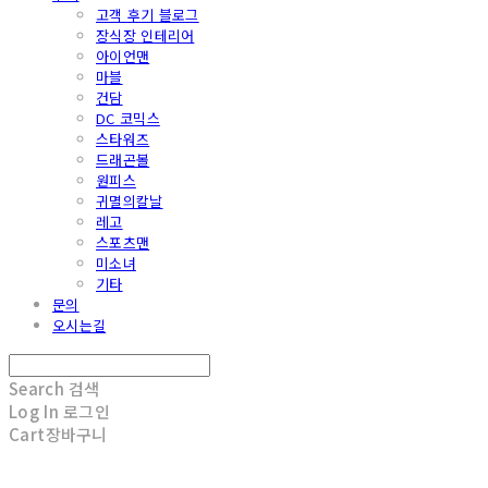
고객 후기 블로그
장식장 인테리어
아이언맨
마블
건담
DC 코믹스
스타워즈
드래곤볼
원피스
귀멸의칼날
레고
스포츠맨
미소녀
기타
문의
오시는길
Search
검색
Log In
로그인
Cart
장바구니