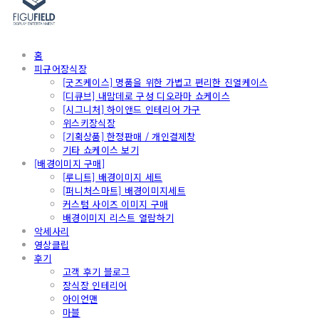
홈
피규어장식장
[굿즈케이스] 명품을 위한 가볍고 편리한 진열케이스
[디큐브] 내맘데로 구성 디오라마 쇼케이스
[시그니처] 하이앤드 인테리어 가구
위스키장식장
[기획상품] 한정판매 / 개인결제창
기타 쇼케이스 보기
[배경이미지 구매]
[루니트] 배경이미지 세트
[퍼니처스마트] 배경이미지세트
커스텀 사이즈 이미지 구매
배경이미지 리스트 열람하기
악세사리
영상클립
후기
고객 후기 블로그
장식장 인테리어
아이언맨
마블