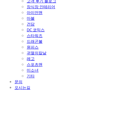
고객 후기 블로그
장식장 인테리어
아이언맨
마블
건담
DC 코믹스
스타워즈
드래곤볼
원피스
귀멸의칼날
레고
스포츠맨
미소녀
기타
문의
오시는길