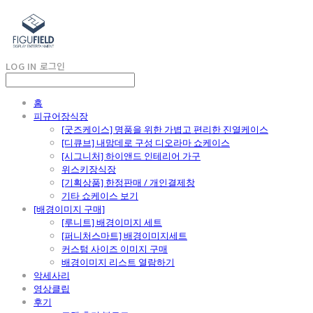
LOG IN
로그인
홈
피규어장식장
[굿즈케이스] 명품을 위한 가볍고 편리한 진열케이스
[디큐브] 내맘데로 구성 디오라마 쇼케이스
[시그니처] 하이앤드 인테리어 가구
위스키장식장
[기획상품] 한정판매 / 개인결제창
기타 쇼케이스 보기
[배경이미지 구매]
[루니트] 배경이미지 세트
[퍼니처스마트] 배경이미지세트
커스텀 사이즈 이미지 구매
배경이미지 리스트 열람하기
악세사리
영상클립
후기