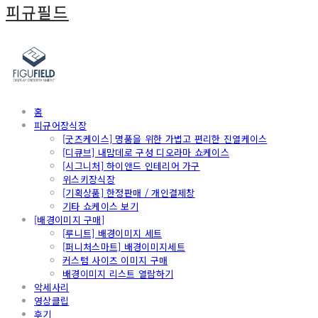
피규필드
홈
피규어장식장
[굿즈케이스] 명품을 위한 가볍고 편리한 진열케이스
[디큐브] 내맘데로 구성 디오라마 쇼케이스
[시그니처] 하이앤드 인테리어 가구
위스키장식장
[기획상품] 한정판매 / 개인결제창
기타 쇼케이스 보기
[배경이미지 구매]
[루니트] 배경이미지 세트
[퍼니처스마트] 배경이미지세트
커스텀 사이즈 이미지 구매
배경이미지 리스트 열람하기
악세사리
영상클립
후기