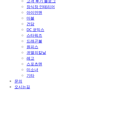
고객 후기 블로그
장식장 인테리어
아이언맨
마블
건담
DC 코믹스
스타워즈
드래곤볼
원피스
귀멸의칼날
레고
스포츠맨
미소녀
기타
문의
오시는길