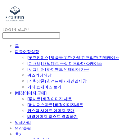
LOG IN
로그인
홈
피규어장식장
[굿즈케이스] 명품을 위한 가볍고 편리한 진열케이스
[디큐브] 내맘데로 구성 디오라마 쇼케이스
[시그니처] 하이앤드 인테리어 가구
위스키장식장
[기획상품] 한정판매 / 개인결제창
기타 쇼케이스 보기
[배경이미지 구매]
[루니트] 배경이미지 세트
[퍼니처스마트] 배경이미지세트
커스텀 사이즈 이미지 구매
배경이미지 리스트 열람하기
악세사리
영상클립
후기