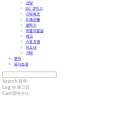
건담
DC 코믹스
스타워즈
드래곤볼
원피스
귀멸의칼날
레고
스포츠맨
미소녀
기타
문의
오시는길
Search
검색
Log In
로그인
Cart
장바구니