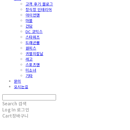
고객 후기 블로그
장식장 인테리어
아이언맨
마블
건담
DC 코믹스
스타워즈
드래곤볼
원피스
귀멸의칼날
레고
스포츠맨
미소녀
기타
문의
오시는길
Search
검색
Log In
로그인
Cart
장바구니