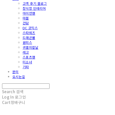
고객 후기 블로그
장식장 인테리어
아이언맨
마블
건담
DC 코믹스
스타워즈
드래곤볼
원피스
귀멸의칼날
레고
스포츠맨
미소녀
기타
문의
오시는길
Search
검색
Log In
로그인
Cart
장바구니