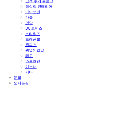
고객 후기 블로그
장식장 인테리어
아이언맨
마블
건담
DC 코믹스
스타워즈
드래곤볼
원피스
귀멸의칼날
레고
스포츠맨
미소녀
기타
문의
오시는길