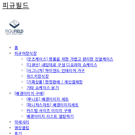
피규필드
홈
피규어장식장
[굿즈케이스] 명품을 위한 가볍고 편리한 진열케이스
[디큐브] 내맘데로 구성 디오라마 쇼케이스
[시그니처] 하이앤드 인테리어 가구
위스키장식장
[기획상품] 한정판매 / 개인결제창
기타 쇼케이스 보기
[배경이미지 구매]
[루니트] 배경이미지 세트
[퍼니처스마트] 배경이미지세트
커스텀 사이즈 이미지 구매
배경이미지 리스트 열람하기
악세사리
영상클립
후기