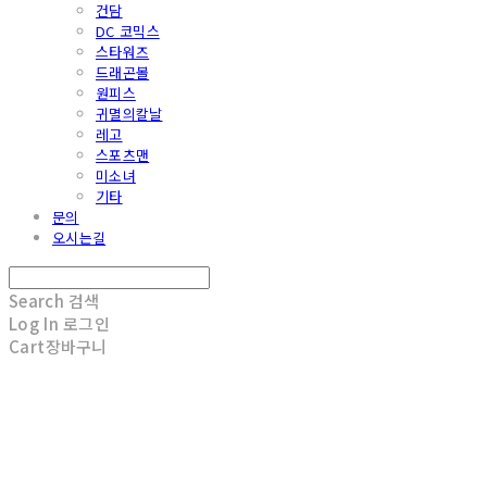
건담
DC 코믹스
스타워즈
드래곤볼
원피스
귀멸의칼날
레고
스포츠맨
미소녀
기타
문의
오시는길
Search
검색
Log In
로그인
Cart
장바구니