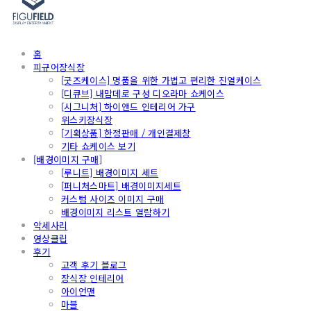
홈
피규어장식장
[굿즈케이스] 명품을 위한 가볍고 편리한 진열케이스
[디큐브] 내맘데로 구성 디오라마 쇼케이스
[시그니처] 하이앤드 인테리어 가구
위스키장식장
[기획상품] 한정판매 / 개인결제창
기타 쇼케이스 보기
[배경이미지 구매]
[루니트] 배경이미지 세트
[퍼니처스마트] 배경이미지세트
커스텀 사이즈 이미지 구매
배경이미지 리스트 열람하기
악세사리
영상클립
후기
고객 후기 블로그
장식장 인테리어
아이언맨
마블