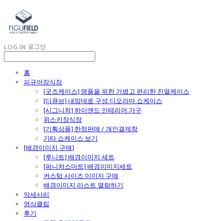
LOG IN
로그인
홈
피규어장식장
[굿즈케이스] 명품을 위한 가볍고 편리한 진열케이스
[디큐브] 내맘데로 구성 디오라마 쇼케이스
[시그니처] 하이앤드 인테리어 가구
위스키장식장
[기획상품] 한정판매 / 개인결제창
기타 쇼케이스 보기
[배경이미지 구매]
[루니트] 배경이미지 세트
[퍼니처스마트] 배경이미지세트
커스텀 사이즈 이미지 구매
배경이미지 리스트 열람하기
악세사리
영상클립
후기