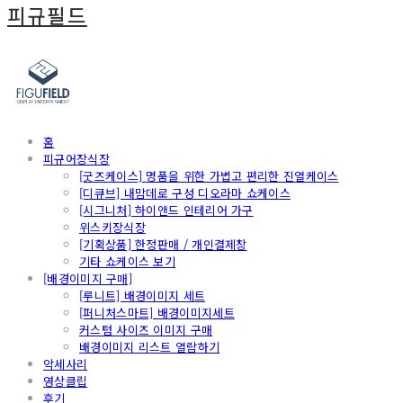
피규필드
홈
피규어장식장
[굿즈케이스] 명품을 위한 가볍고 편리한 진열케이스
[디큐브] 내맘데로 구성 디오라마 쇼케이스
[시그니처] 하이앤드 인테리어 가구
위스키장식장
[기획상품] 한정판매 / 개인결제창
기타 쇼케이스 보기
[배경이미지 구매]
[루니트] 배경이미지 세트
[퍼니처스마트] 배경이미지세트
커스텀 사이즈 이미지 구매
배경이미지 리스트 열람하기
악세사리
영상클립
후기