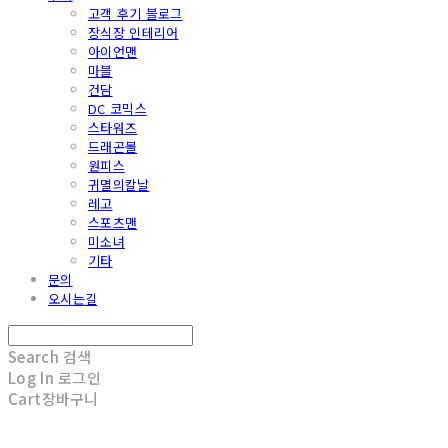
고객 후기 블로그
장식장 인테리어
아이언맨
마블
건담
DC 코믹스
스타워즈
드래곤볼
원피스
귀멸의칼날
레고
스포츠맨
미소녀
기타
문의
오시는길
Search
검색
Log In
로그인
Cart
장바구니