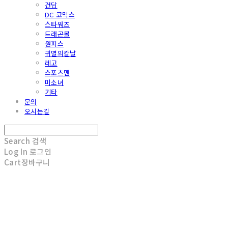
건담
DC 코믹스
스타워즈
드래곤볼
원피스
귀멸의칼날
레고
스포츠맨
미소녀
기타
문의
오시는길
Search
검색
Log In
로그인
Cart
장바구니