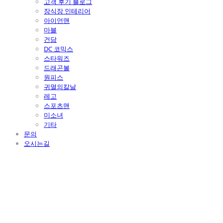
고객 후기 블로그
장식장 인테리어
아이언맨
마블
건담
DC 코믹스
스타워즈
드래곤볼
원피스
귀멸의칼날
레고
스포츠맨
미소녀
기타
문의
오시는길