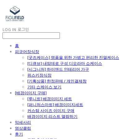
LOG IN
로그인
홈
피규어장식장
[굿즈케이스] 명품을 위한 가볍고 편리한 진열케이스
[디큐브] 내맘데로 구성 디오라마 쇼케이스
[시그니처] 하이앤드 인테리어 가구
위스키장식장
[기획상품] 한정판매 / 개인결제창
기타 쇼케이스 보기
[배경이미지 구매]
[루니트] 배경이미지 세트
[퍼니처스마트] 배경이미지세트
커스텀 사이즈 이미지 구매
배경이미지 리스트 열람하기
악세사리
영상클립
후기