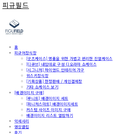
피규필드
홈
피규어장식장
[굿즈케이스] 명품을 위한 가볍고 편리한 진열케이스
[디큐브] 내맘데로 구성 디오라마 쇼케이스
[시그니처] 하이앤드 인테리어 가구
위스키장식장
[기획상품] 한정판매 / 개인결제창
기타 쇼케이스 보기
[배경이미지 구매]
[루니트] 배경이미지 세트
[퍼니처스마트] 배경이미지세트
커스텀 사이즈 이미지 구매
배경이미지 리스트 열람하기
악세사리
영상클립
후기