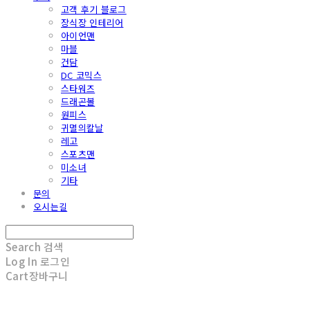
고객 후기 블로그
장식장 인테리어
아이언맨
마블
건담
DC 코믹스
스타워즈
드래곤볼
원피스
귀멸의칼날
레고
스포츠맨
미소녀
기타
문의
오시는길
Search
검색
Log In
로그인
Cart
장바구니