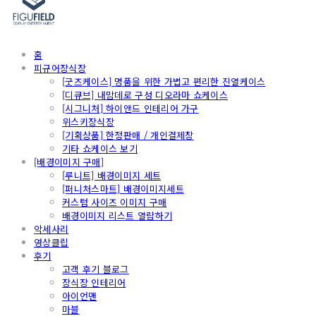
홈
피규어장식장
[굿즈케이스] 명품을 위한 가볍고 편리한 진열케이스
[디큐브] 내맘데로 구성 디오라마 쇼케이스
[시그니처] 하이앤드 인테리어 가구
위스키장식장
[기획상품] 한정판매 / 개인결제창
기타 쇼케이스 보기
[배경이미지 구매]
[루니트] 배경이미지 세트
[퍼니처스마트] 배경이미지세트
커스텀 사이즈 이미지 구매
배경이미지 리스트 열람하기
악세사리
영상클립
후기
고객 후기 블로그
장식장 인테리어
아이언맨
마블