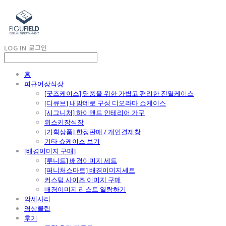
LOG IN
로그인
홈
피규어장식장
[굿즈케이스] 명품을 위한 가볍고 편리한 진열케이스
[디큐브] 내맘데로 구성 디오라마 쇼케이스
[시그니처] 하이앤드 인테리어 가구
위스키장식장
[기획상품] 한정판매 / 개인결제창
기타 쇼케이스 보기
[배경이미지 구매]
[루니트] 배경이미지 세트
[퍼니처스마트] 배경이미지세트
커스텀 사이즈 이미지 구매
배경이미지 리스트 열람하기
악세사리
영상클립
후기