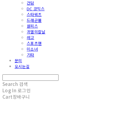
건담
DC 코믹스
스타워즈
드래곤볼
원피스
귀멸의칼날
레고
스포츠맨
미소녀
기타
문의
오시는길
Search
검색
Log In
로그인
Cart
장바구니