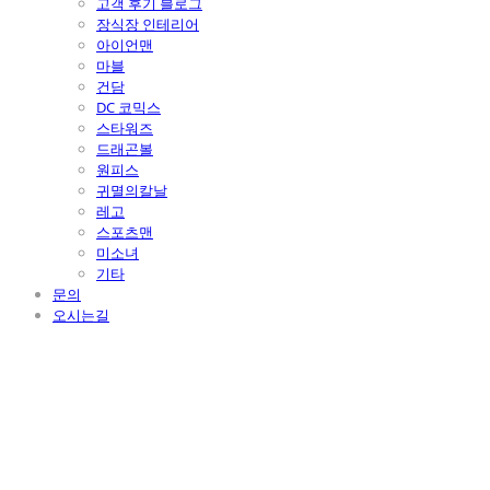
고객 후기 블로그
장식장 인테리어
아이언맨
마블
건담
DC 코믹스
스타워즈
드래곤볼
원피스
귀멸의칼날
레고
스포츠맨
미소녀
기타
문의
오시는길