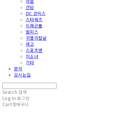
마블
건담
DC 코믹스
스타워즈
드래곤볼
원피스
귀멸의칼날
레고
스포츠맨
미소녀
기타
문의
오시는길
Search
검색
Log In
로그인
Cart
장바구니