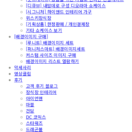
[디큐브] 내맘데로 구성 디오라마 쇼케이스
[시그니처] 하이앤드 인테리어 가구
위스키장식장
[기획상품] 한정판매 / 개인결제창
기타 쇼케이스 보기
[배경이미지 구매]
[루니트] 배경이미지 세트
[퍼니처스마트] 배경이미지세트
커스텀 사이즈 이미지 구매
배경이미지 리스트 열람하기
악세사리
영상클립
후기
고객 후기 블로그
장식장 인테리어
아이언맨
마블
건담
DC 코믹스
스타워즈
드래곤볼