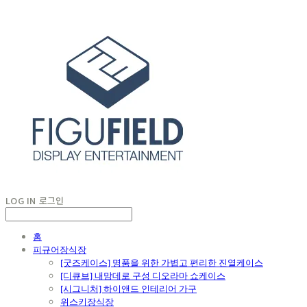
LOG IN
로그인
홈
피규어장식장
[굿즈케이스] 명품을 위한 가볍고 편리한 진열케이스
[디큐브] 내맘데로 구성 디오라마 쇼케이스
[시그니처] 하이앤드 인테리어 가구
위스키장식장