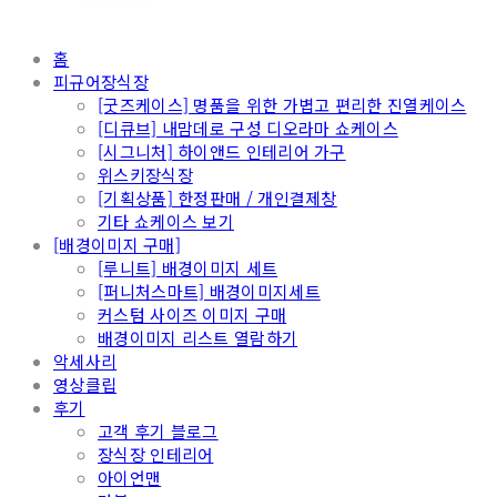
홈
피규어장식장
[굿즈케이스] 명품을 위한 가볍고 편리한 진열케이스
[디큐브] 내맘데로 구성 디오라마 쇼케이스
[시그니처] 하이앤드 인테리어 가구
위스키장식장
[기획상품] 한정판매 / 개인결제창
기타 쇼케이스 보기
[배경이미지 구매]
[루니트] 배경이미지 세트
[퍼니처스마트] 배경이미지세트
커스텀 사이즈 이미지 구매
배경이미지 리스트 열람하기
악세사리
영상클립
후기
고객 후기 블로그
장식장 인테리어
아이언맨