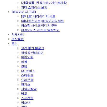
[기획상품] 한정판매 / 개인결제창
기타 쇼케이스 보기
[배경이미지 구매]
[루니트] 배경이미지 세트
[퍼니처스마트] 배경이미지세트
커스텀 사이즈 이미지 구매
배경이미지 리스트 열람하기
악세사리
영상클립
후기
고객 후기 블로그
장식장 인테리어
아이언맨
마블
건담
DC 코믹스
스타워즈
드래곤볼
원피스
귀멸의칼날
레고
스포츠맨
미소녀