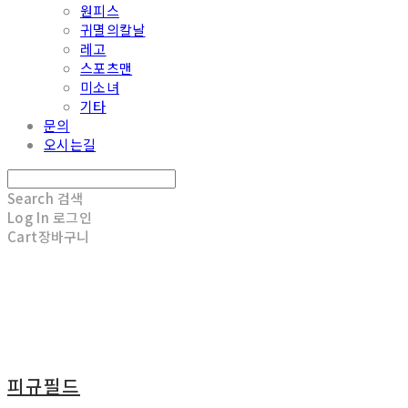
원피스
귀멸의칼날
레고
스포츠맨
미소녀
기타
문의
오시는길
Search
검색
Log In
로그인
Cart
장바구니
피규필드