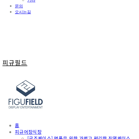
기타
문의
오시는길
피규필드
홈
피규어장식장
[굿즈케이스] 명품을 위한 가볍고 편리한 진열케이스