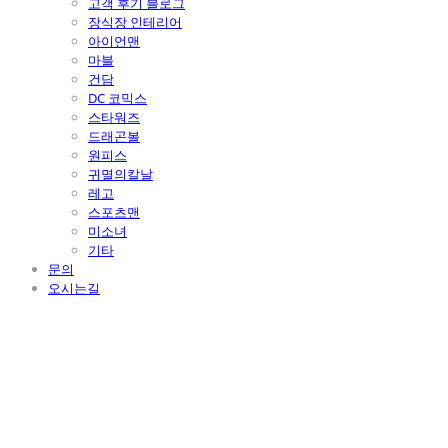
고객 후기 블로그
장식장 인테리어
아이언맨
마블
건담
DC 코믹스
스타워즈
드래곤볼
원피스
귀멸의칼날
레고
스포츠맨
미소녀
기타
문의
오시는길