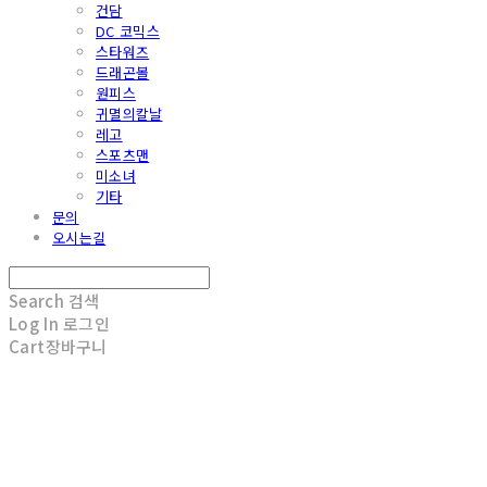
건담
DC 코믹스
스타워즈
드래곤볼
원피스
귀멸의칼날
레고
스포츠맨
미소녀
기타
문의
오시는길
Search
검색
Log In
로그인
Cart
장바구니