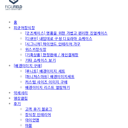
홈
피규어장식장
[굿즈케이스] 명품을 위한 가볍고 편리한 진열케이스
[디큐브] 내맘데로 구성 디오라마 쇼케이스
[시그니처] 하이앤드 인테리어 가구
위스키장식장
[기획상품] 한정판매 / 개인결제창
기타 쇼케이스 보기
[배경이미지 구매]
[루니트] 배경이미지 세트
[퍼니처스마트] 배경이미지세트
커스텀 사이즈 이미지 구매
배경이미지 리스트 열람하기
악세사리
영상클립
후기
고객 후기 블로그
장식장 인테리어
아이언맨
마블