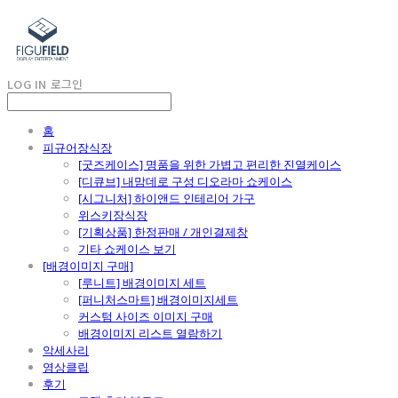
LOG IN
로그인
홈
피규어장식장
[굿즈케이스] 명품을 위한 가볍고 편리한 진열케이스
[디큐브] 내맘데로 구성 디오라마 쇼케이스
[시그니처] 하이앤드 인테리어 가구
위스키장식장
[기획상품] 한정판매 / 개인결제창
기타 쇼케이스 보기
[배경이미지 구매]
[루니트] 배경이미지 세트
[퍼니처스마트] 배경이미지세트
커스텀 사이즈 이미지 구매
배경이미지 리스트 열람하기
악세사리
영상클립
후기