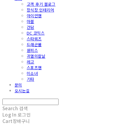
고객 후기 블로그
장식장 인테리어
아이언맨
마블
건담
DC 코믹스
스타워즈
드래곤볼
원피스
귀멸의칼날
레고
스포츠맨
미소녀
기타
문의
오시는길
Search
검색
Log In
로그인
Cart
장바구니