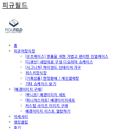
피규필드
홈
피규어장식장
[굿즈케이스] 명품을 위한 가볍고 편리한 진열케이스
[디큐브] 내맘데로 구성 디오라마 쇼케이스
[시그니처] 하이앤드 인테리어 가구
위스키장식장
[기획상품] 한정판매 / 개인결제창
기타 쇼케이스 보기
[배경이미지 구매]
[루니트] 배경이미지 세트
[퍼니처스마트] 배경이미지세트
커스텀 사이즈 이미지 구매
배경이미지 리스트 열람하기
악세사리
영상클립
후기