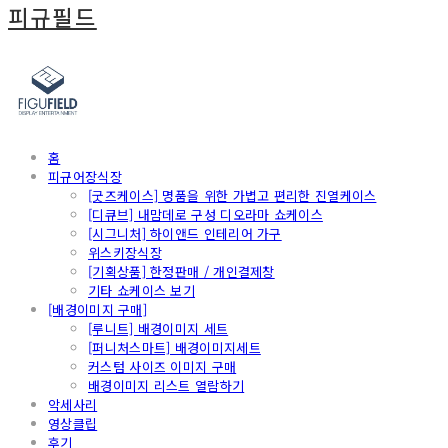
피규필드
홈
피규어장식장
[굿즈케이스] 명품을 위한 가볍고 편리한 진열케이스
[디큐브] 내맘데로 구성 디오라마 쇼케이스
[시그니처] 하이앤드 인테리어 가구
위스키장식장
[기획상품] 한정판매 / 개인결제창
기타 쇼케이스 보기
[배경이미지 구매]
[루니트] 배경이미지 세트
[퍼니처스마트] 배경이미지세트
커스텀 사이즈 이미지 구매
배경이미지 리스트 열람하기
악세사리
영상클립
후기