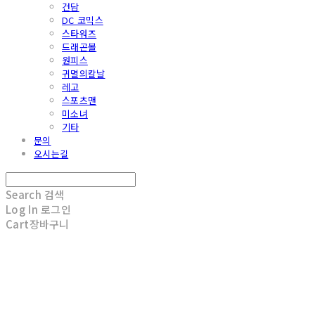
건담
DC 코믹스
스타워즈
드래곤볼
원피스
귀멸의칼날
레고
스포츠맨
미소녀
기타
문의
오시는길
Search
검색
Log In
로그인
Cart
장바구니