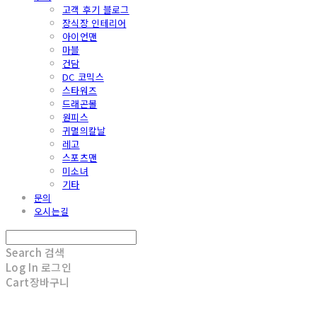
고객 후기 블로그
장식장 인테리어
아이언맨
마블
건담
DC 코믹스
스타워즈
드래곤볼
원피스
귀멸의칼날
레고
스포츠맨
미소녀
기타
문의
오시는길
Search
검색
Log In
로그인
Cart
장바구니