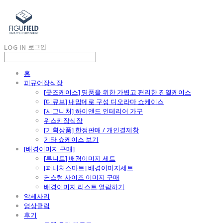
LOG IN
로그인
홈
피규어장식장
[굿즈케이스] 명품을 위한 가볍고 편리한 진열케이스
[디큐브] 내맘데로 구성 디오라마 쇼케이스
[시그니처] 하이앤드 인테리어 가구
위스키장식장
[기획상품] 한정판매 / 개인결제창
기타 쇼케이스 보기
[배경이미지 구매]
[루니트] 배경이미지 세트
[퍼니처스마트] 배경이미지세트
커스텀 사이즈 이미지 구매
배경이미지 리스트 열람하기
악세사리
영상클립
후기