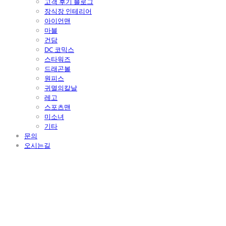
고객 후기 블로그
장식장 인테리어
아이언맨
마블
건담
DC 코믹스
스타워즈
드래곤볼
원피스
귀멸의칼날
레고
스포츠맨
미소녀
기타
문의
오시는길