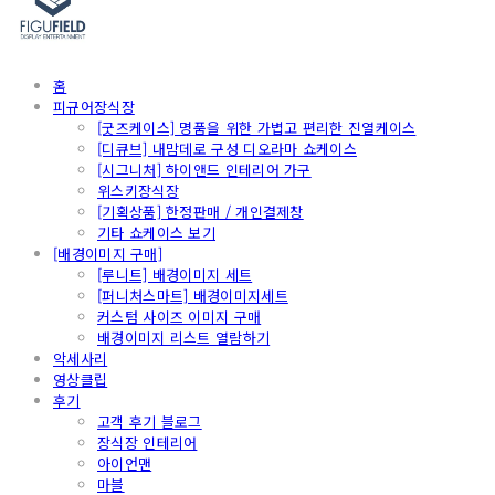
홈
피규어장식장
[굿즈케이스] 명품을 위한 가볍고 편리한 진열케이스
[디큐브] 내맘데로 구성 디오라마 쇼케이스
[시그니처] 하이앤드 인테리어 가구
위스키장식장
[기획상품] 한정판매 / 개인결제창
기타 쇼케이스 보기
[배경이미지 구매]
[루니트] 배경이미지 세트
[퍼니처스마트] 배경이미지세트
커스텀 사이즈 이미지 구매
배경이미지 리스트 열람하기
악세사리
영상클립
후기
고객 후기 블로그
장식장 인테리어
아이언맨
마블