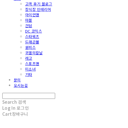
고객 후기 블로그
장식장 인테리어
아이언맨
마블
건담
DC 코믹스
스타워즈
드래곤볼
원피스
귀멸의칼날
레고
스포츠맨
미소녀
기타
문의
오시는길
Search
검색
Log In
로그인
Cart
장바구니