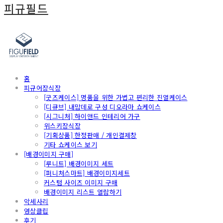
피규필드
홈
피규어장식장
[굿즈케이스] 명품을 위한 가볍고 편리한 진열케이스
[디큐브] 내맘데로 구성 디오라마 쇼케이스
[시그니처] 하이앤드 인테리어 가구
위스키장식장
[기획상품] 한정판매 / 개인결제창
기타 쇼케이스 보기
[배경이미지 구매]
[루니트] 배경이미지 세트
[퍼니처스마트] 배경이미지세트
커스텀 사이즈 이미지 구매
배경이미지 리스트 열람하기
악세사리
영상클립
후기