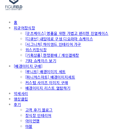
홈
피규어장식장
[굿즈케이스] 명품을 위한 가볍고 편리한 진열케이스
[디큐브] 내맘데로 구성 디오라마 쇼케이스
[시그니처] 하이앤드 인테리어 가구
위스키장식장
[기획상품] 한정판매 / 개인결제창
기타 쇼케이스 보기
[배경이미지 구매]
[루니트] 배경이미지 세트
[퍼니처스마트] 배경이미지세트
커스텀 사이즈 이미지 구매
배경이미지 리스트 열람하기
악세사리
영상클립
후기
고객 후기 블로그
장식장 인테리어
아이언맨
마블