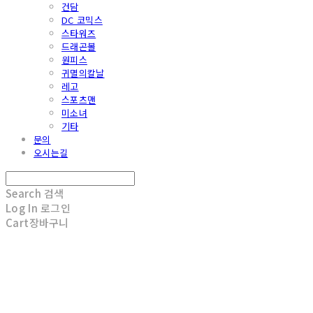
건담
DC 코믹스
스타워즈
드래곤볼
원피스
귀멸의칼날
레고
스포츠맨
미소녀
기타
문의
오시는길
Search
검색
Log In
로그인
Cart
장바구니