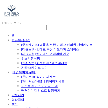
LOG IN
로그인
홈
피규어장식장
[굿즈케이스] 명품을 위한 가볍고 편리한 진열케이스
[디큐브] 내맘데로 구성 디오라마 쇼케이스
[시그니처] 하이앤드 인테리어 가구
위스키장식장
[기획상품] 한정판매 / 개인결제창
기타 쇼케이스 보기
[배경이미지 구매]
[루니트] 배경이미지 세트
[퍼니처스마트] 배경이미지세트
커스텀 사이즈 이미지 구매
배경이미지 리스트 열람하기
악세사리
영상클립
후기