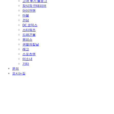
고객 후기 블로그
장식장 인테리어
아이언맨
마블
건담
DC 코믹스
스타워즈
드래곤볼
원피스
귀멸의칼날
레고
스포츠맨
미소녀
기타
문의
오시는길