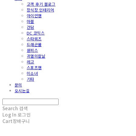
고객 후기 블로그
장식장 인테리어
아이언맨
마블
건담
DC 코믹스
스타워즈
드래곤볼
원피스
귀멸의칼날
레고
스포츠맨
미소녀
기타
문의
오시는길
Search
검색
Log In
로그인
Cart
장바구니