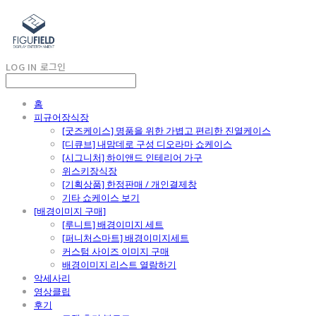
LOG IN
로그인
홈
피규어장식장
[굿즈케이스] 명품을 위한 가볍고 편리한 진열케이스
[디큐브] 내맘데로 구성 디오라마 쇼케이스
[시그니처] 하이앤드 인테리어 가구
위스키장식장
[기획상품] 한정판매 / 개인결제창
기타 쇼케이스 보기
[배경이미지 구매]
[루니트] 배경이미지 세트
[퍼니처스마트] 배경이미지세트
커스텀 사이즈 이미지 구매
배경이미지 리스트 열람하기
악세사리
영상클립
후기