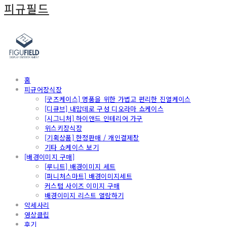
피규필드
홈
피규어장식장
[굿즈케이스] 명품을 위한 가볍고 편리한 진열케이스
[디큐브] 내맘데로 구성 디오라마 쇼케이스
[시그니처] 하이앤드 인테리어 가구
위스키장식장
[기획상품] 한정판매 / 개인결제창
기타 쇼케이스 보기
[배경이미지 구매]
[루니트] 배경이미지 세트
[퍼니처스마트] 배경이미지세트
커스텀 사이즈 이미지 구매
배경이미지 리스트 열람하기
악세사리
영상클립
후기