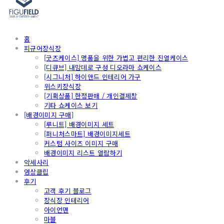
홈
피규어장식장
[굿즈케이스] 명품을 위한 가볍고 편리한 진열케이스
[디큐브] 내맘데로 구성 디오라마 쇼케이스
[시그니처] 하이앤드 인테리어 가구
위스키장식장
[기획상품] 한정판매 / 개인결제창
기타 쇼케이스 보기
[배경이미지 구매]
[루니트] 배경이미지 세트
[퍼니처스마트] 배경이미지세트
커스텀 사이즈 이미지 구매
배경이미지 리스트 열람하기
악세사리
영상클립
후기
고객 후기 블로그
장식장 인테리어
아이언맨
마블