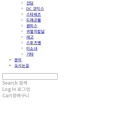
건담
DC 코믹스
스타워즈
드래곤볼
원피스
귀멸의칼날
레고
스포츠맨
미소녀
기타
문의
오시는길
Search
검색
Log In
로그인
Cart
장바구니