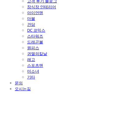
고객 후기 블로그
장식장 인테리어
아이언맨
마블
건담
DC 코믹스
스타워즈
드래곤볼
원피스
귀멸의칼날
레고
스포츠맨
미소녀
기타
문의
오시는길