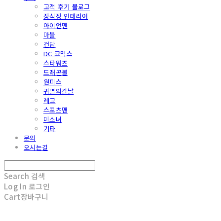
고객 후기 블로그
장식장 인테리어
아이언맨
마블
건담
DC 코믹스
스타워즈
드래곤볼
원피스
귀멸의칼날
레고
스포츠맨
미소녀
기타
문의
오시는길
Search
검색
Log In
로그인
Cart
장바구니