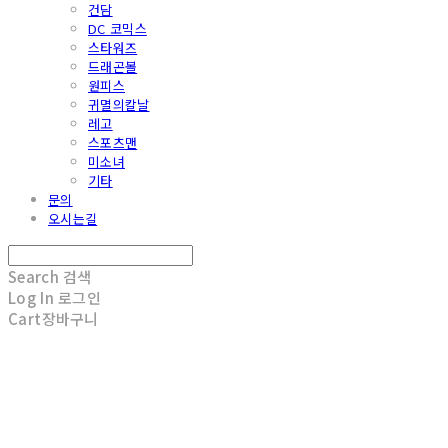
건담
DC 코믹스
스타워즈
드래곤볼
원피스
귀멸의칼날
레고
스포츠맨
미소녀
기타
문의
오시는길
Search
검색
Log In
로그인
Cart
장바구니