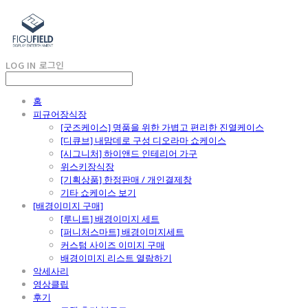
LOG IN
로그인
홈
피규어장식장
[굿즈케이스] 명품을 위한 가볍고 편리한 진열케이스
[디큐브] 내맘데로 구성 디오라마 쇼케이스
[시그니처] 하이앤드 인테리어 가구
위스키장식장
[기획상품] 한정판매 / 개인결제창
기타 쇼케이스 보기
[배경이미지 구매]
[루니트] 배경이미지 세트
[퍼니처스마트] 배경이미지세트
커스텀 사이즈 이미지 구매
배경이미지 리스트 열람하기
악세사리
영상클립
후기