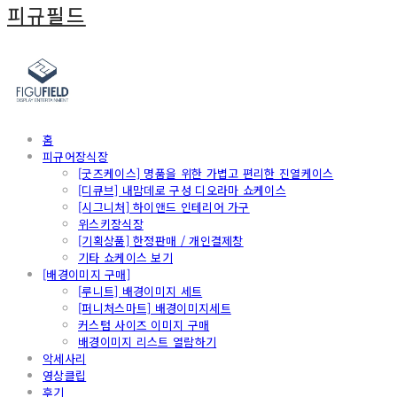
피규필드
홈
피규어장식장
[굿즈케이스] 명품을 위한 가볍고 편리한 진열케이스
[디큐브] 내맘데로 구성 디오라마 쇼케이스
[시그니처] 하이앤드 인테리어 가구
위스키장식장
[기획상품] 한정판매 / 개인결제창
기타 쇼케이스 보기
[배경이미지 구매]
[루니트] 배경이미지 세트
[퍼니처스마트] 배경이미지세트
커스텀 사이즈 이미지 구매
배경이미지 리스트 열람하기
악세사리
영상클립
후기